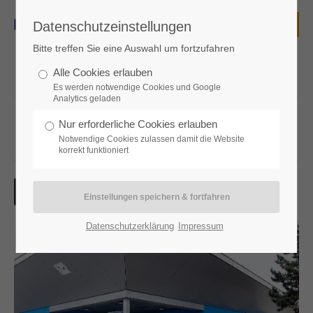
Datenschutzeinstellungen
Login
Bitte treffen Sie eine Auswahl um fortzufahren
Benutzername
Alle Cookies erlauben
Es werden notwendige Cookies und Google
Analytics geladen
Ausgewählte Projekte
Nur erforderliche Cookies erlauben
Passwort
Notwendige Cookies zulassen damit die Website
korrekt funktioniert
Anmelden
Datenschutzerklärung
Impressum
Register
|
Lost your password?
Support
Lorem ipsum dolor sit amet: