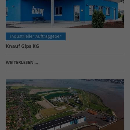
24h
/ 365days
industrieller Auftraggeber
Knauf Gips KG
We offer support for our customers
Mon - Fri 8:00am - 5:00pm
(GMT +1)
WEITERLESEN …
Get in touch
Cybersteel Inc.
376-293 City Road, Suite 600
San Francisco, CA 94102
Have any questions?
+44 1234 567 890
Drop us a line