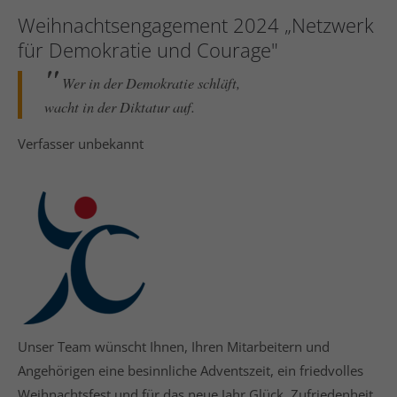
Weihnachtsengagement 2024 „Netzwerk
für Demokratie und Courage"
24h
/ 365days
Wer in der Demokratie schläft,
wacht in der Diktatur auf.
Verfasser unbekannt
We offer support for our customers
Mon - Fri 8:00am - 5:00pm
(GMT +1)
Get in touch
Cybersteel Inc.
376-293 City Road, Suite 600
San Francisco, CA 94102
Have any questions?
Unser Team wünscht Ihnen, Ihren Mitarbeitern und
+44 1234 567 890
Angehörigen eine besinnliche Adventszeit, ein friedvolles
Drop us a line
Weihnachtsfest und für das neue Jahr Glück, Zufriedenheit