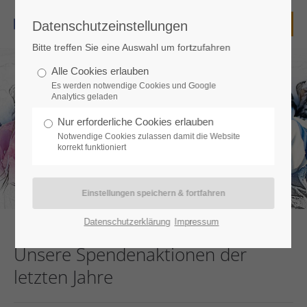
Datenschutzeinstellungen
Login
Bitte treffen Sie eine Auswahl um fortzufahren
Benutzername
Alle Cookies erlauben
Es werden notwendige Cookies und Google
Analytics geladen
Nur erforderliche Cookies erlauben
Passwort
Notwendige Cookies zulassen damit die Website
korrekt funktioniert
Anmelden
Datenschutzerklärung
Impressum
Unsere Spendenaktionen der
Register
|
Lost your password?
letzten Jahre
Support
Lorem ipsum dolor sit amet: