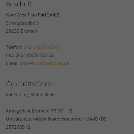
Anschrift:
NordWest Plan
PartGmbB
Schragestraße 3
24h
/ 365days
28239 Bremen
Telefon:
0421/8976165-0
We offer support for our customers
Fax: 0421/8976165-52
Mon - Fri 8:00am - 5:00pm
(GMT +1)
E-Mail:
info@nordwest-plan.de
Get in touch
Cybersteel Inc.
Geschäftsführer:
376-293 City Road, Suite 600
San Francisco, CA 94102
Kai Forster, Stefan Stein
Amtsgericht Bremen: PR 361 HB
Have any questions?
+44 1234 567 890
Umsatzsteuer-Identifikationsnummer (Ust-ID) DE
257268512
Drop us a line