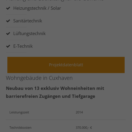
Heizungstechnik / Solar
Sanitärtechnik
24h
/ 365days
Lüftungstechnik
E-Technik
We offer support for our customers
Mon - Fri 8:00am - 5:00pm
(GMT +1)
Projektdatenblatt
Get in touch
Wohngebäude in Cuxhaven
Cybersteel Inc.
376-293 City Road, Suite 600
Neubau von 13 exklusiv Wohneinheiten mit
San Francisco, CA 94102
barrierefreien Zugängen und Tiefgarage
Have any questions?
Leistungszeit
2014
+44 1234 567 890
Technikkosten
370.000,- €
Drop us a line