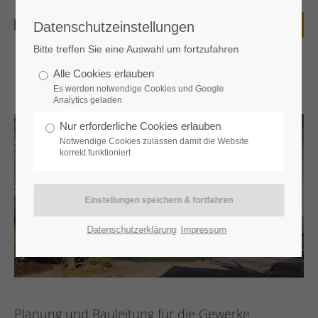
Datenschutzeinstellungen
Login
Bitte treffen Sie eine Auswahl um fortzufahren
Benutzername
Alle Cookies erlauben
Es werden notwendige Cookies und Google
Analytics geladen
Nur erforderliche Cookies erlauben
Passwort
Notwendige Cookies zulassen damit die Website
korrekt funktioniert
Anmelden
Datenschutzerklärung
Impressum
Register
|
Lost your password?
Support
Planung und Bauleitung für die Gewerke
Lorem ipsum dolor sit amet: