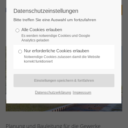
Datenschutzeinstellungen
Login
Bitte treffen Sie eine Auswahl um fortzufahren
Benutzername
Alle Cookies erlauben
Es werden notwendige Cookies und Google
Analytics geladen
Nur erforderliche Cookies erlauben
Passwort
Notwendige Cookies zulassen damit die Website
korrekt funktioniert
Anmelden
Datenschutzerklärung
Impressum
Register
|
Lost your password?
Support
Planung und Bauleitung für die Gewerke
Lorem ipsum dolor sit amet: