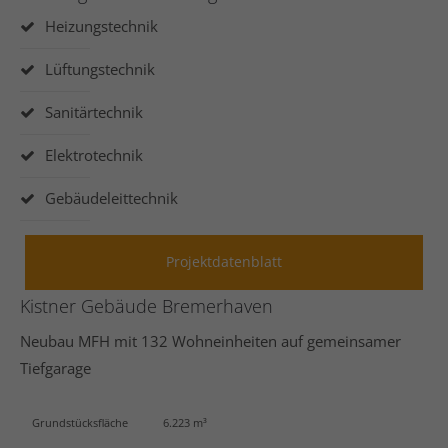
Heizungstechnik
Lüftungstechnik
24h
/ 365days
Sanitärtechnik
Elektrotechnik
We offer support for our customers
Mon - Fri 8:00am - 5:00pm
(GMT +1)
Gebäudeleittechnik
Get in touch
Projektdatenblatt
Cybersteel Inc.
376-293 City Road, Suite 600
Kistner Gebäude Bremerhaven
San Francisco, CA 94102
Neubau MFH mit 132 Wohneinheiten auf gemeinsamer
Tiefgarage
Have any questions?
+44 1234 567 890
Grundstücksfläche
6.223 m³
Drop us a line