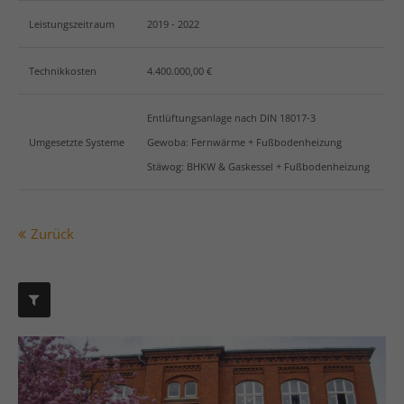
info@yourdomain.com
Leistungszeitraum
2019 - 2022
Social Media
Technikkosten
4.400.000,00 €
Entlüftungsanlage nach DIN 18017-3
Umgesetzte Systeme
Gewoba: Fernwärme + Fußbodenheizung
Stäwog: BHKW & Gaskessel + Fußbodenheizung
Zurück